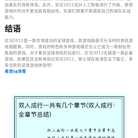
加真实的场景体验。此外，实况2012还对人工智能进行了升级，使得
游戏中的对手更加具有挑战性，玩家们需要不断提高自己的球队实战
能力。
结语
实况2012是一款非常成功的足球游戏，其游戏画面可与当时的其他游
戏相媲美。同时，游戏的特色和多种游戏模式也让它成为一款耐玩性
极高的游戏。对于喜欢足球游戏的玩家们，实况2012无疑是一款必备
游戏。如果您还没有体验过实况2012，那么现在就请您去下载它，享
受全新的足球游戏体验吧！
南宫ng体育