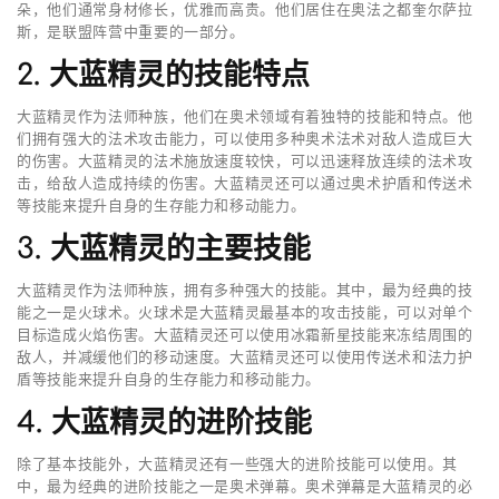
朵，他们通常身材修长，优雅而高贵。他们居住在奥法之都奎尔萨拉
斯，是联盟阵营中重要的一部分。
2. 大蓝精灵的技能特点
大蓝精灵作为法师种族，他们在奥术领域有着独特的技能和特点。他
们拥有强大的法术攻击能力，可以使用多种奥术法术对敌人造成巨大
的伤害。大蓝精灵的法术施放速度较快，可以迅速释放连续的法术攻
击，给敌人造成持续的伤害。大蓝精灵还可以通过奥术护盾和传送术
等技能来提升自身的生存能力和移动能力。
3. 大蓝精灵的主要技能
大蓝精灵作为法师种族，拥有多种强大的技能。其中，最为经典的技
能之一是火球术。火球术是大蓝精灵最基本的攻击技能，可以对单个
目标造成火焰伤害。大蓝精灵还可以使用冰霜新星技能来冻结周围的
敌人，并减缓他们的移动速度。大蓝精灵还可以使用传送术和法力护
盾等技能来提升自身的生存能力和移动能力。
4. 大蓝精灵的进阶技能
除了基本技能外，大蓝精灵还有一些强大的进阶技能可以使用。其
中，最为经典的进阶技能之一是奥术弹幕。奥术弹幕是大蓝精灵的必